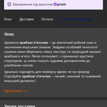
Замовлення під захистом
Опис
Доставка
Оплата
Умови повернення
Опис
Ароматні
крабові п’яточки
– це апетитний рибний снек із
насиченим морським смаком. Завдяки особливій технології
сушіння вони зберігають ніжну текстуру та природний аромат
крабового м’яса. Легко солонуваті, з приємною хрусткою
структурою, ці снеки стануть чудовим доповненням до
улюблених напоїв.
Ідеально підходять для перекусу вдома чи на природі.
Спробуйте
крабові п’яточки
– легкий, смачний та поживний
морський делікатес!
Приховати
Умови доставки