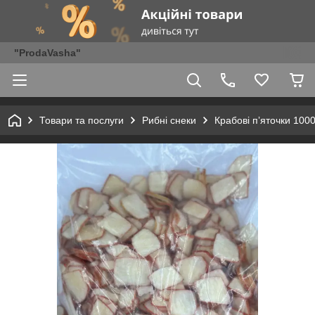
"ProdaVasha"
Товари та послуги
Рибні снеки
Крабові пʼяточки 1000