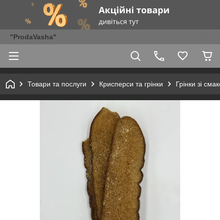
"ProdaVasha"
Товари та послуги
Крисперси та грінки
Грінки зі сма