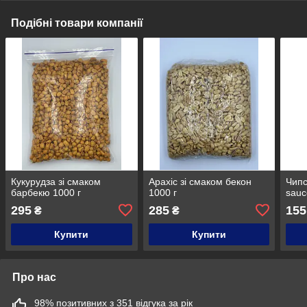
Подібні товари компанії
Кукурудза зі смаком
Арахіс зі смаком бекон
Чипс
барбекю 1000 г
1000 г
sauc
295
285
155
₴
₴
Купити
Купити
Про нас
98% позитивних з 351 відгука за рік