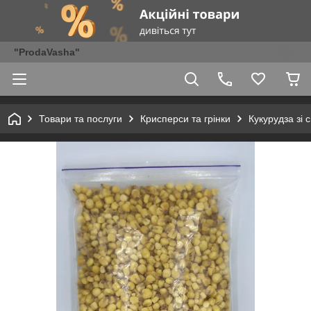
"ProdaVasha"
Товари та послуги
Крисперси та грінки
Кукурудза зі 