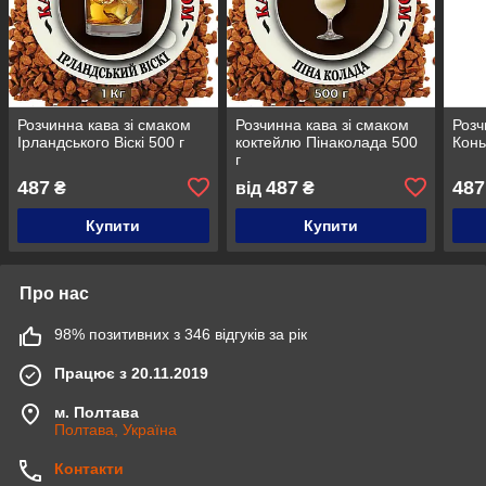
Розчинна кава зі смаком
Розчинна кава зі смаком
Розч
Ірландського Віскі 500 г
коктейлю Пінаколада 500
Конь
г
487
487
487
₴
від
₴
Купити
Купити
Про нас
98% позитивних з 346 відгуків за рік
Працює з 20.11.2019
м. Полтава
Полтава, Україна
Контакти