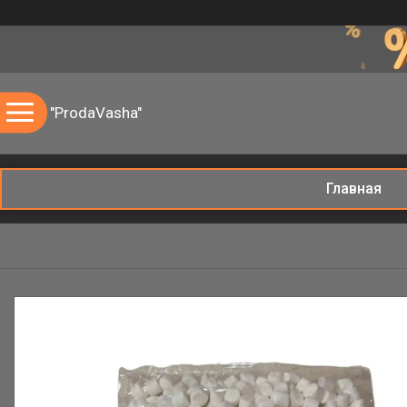
"ProdaVasha"
Главная