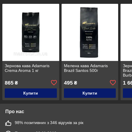
Зернова кава Adamaris
Мелена кава Adamaris
Зерн
Crema Aroma 1 кг
Brazil Santos 500г
Braz
Burb
865
495
1 6
₴
₴
Купити
Купити
Про нас
98% позитивних з 346 відгуків за рік