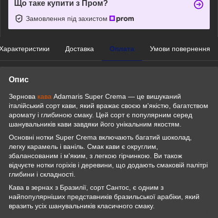
Що таке купити з Пром?
Замовлення під захистом
Характеристики
Доставка
Оплата
Умови повернення
Опис
Зернова
кава
Adamaris Super Crema — це вишуканий
італійський сорт кави, який вражає своєю м'якістю, багатством
аромату і глибиною смаку. Цей сорт є популярним серед
шанувальників кави завдяки його унікальним якостям.
Основні нотки Super Crema включають багатий шоколад,
легку карамель і ваніль. Смак кави є округлим,
збалансованим і м'яким, з легкою гірчинкою. Ви також
відчуєте нотки горіхів і деревини, що додають смаковій палітрі
глибини і складності.
Кава в зернах з Бразилії, сорт Сантос, є одним з
найпопулярніших представників бразильської арабіки, який
вразить усіх шанувальників класичного смаку.