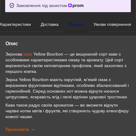
Замовлення під захистом
Характеристики
Доставка
Оплата
Умови повернення
Опис
Зернова
кава
Yellow Bourbon — це вишуканий сорт кави з
особливими характеристиками смаку та аромату. Цей сорт
вирізняється своїм неповторним профілем, який захоплює з
першого ковтка.
Зерна Yellow Bourbon мають округлий, м'який смак з
виразними фруктовими відтінками, особливо збалансований і
гармонійний. Серед основних нот можна відчути нюанси
цитрусових, яскравість ягід і легкі відтінки цукрової тростинки.
Кава також радує своїм ароматом — ви зможете відчути
чарівні нотки квітів і фруктів, які створюють чудову атмосферу
кожної чашки.
Приховати