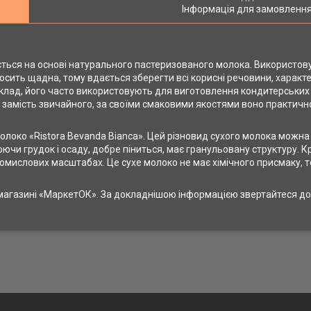
Інформація для замовленн
ся на основі натурального пастеризованого молока. Використову
сить щадна, тому вдається зберегти всі корисні речовини, характе
иклад, його часто використовують для виготовлення кондитерських 
замість звичайного, за своїми смаковими якостями воно практично 
локо «Ristora Bevanda Bianca». Цей різновид сухого молока можна 
чи грудок і осаду, добре піниться, має гранульовану структуру. К
ромислових масштабах. Це сухе молоко не має хімічного присмаку, 
т-магазині «МаркетОК». За докладнішою інформацією звертайтеся 