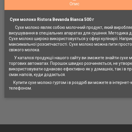
Опис
Сухе молоко Ristora Bevanda Bianca 500 г
Сухе молоко являє собою молочний продукт, який виробляєть
висушування в спеціальних апаратах для сушіння. Методика до
Сухе молоко широко використовується у сфері кулінарії. Напр
максимальної розсипчастості. Сухе молоко можна пити просто 
свіжого молока.
У каталозі продукції нашого сайту ви зможете знайти сухе мо
торгових автоматах. Порошок швидко розчиняється, не утворюю
використовувати однаково ефективно як у домашніх, так і в п
смак напоїв, куди додається.
Купити сухе молоко гуртом і в роздріб ви можете в інтерне
телефоном.