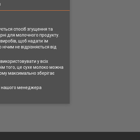
я
ється спосіб згущення та
рні для молочного продукту.
виробів, щоб надати їм
нічим не відрізняється від
використовувати у всіх
рім того, це сухе молоко можна
тому максимально зберігає
до нашого менеджера