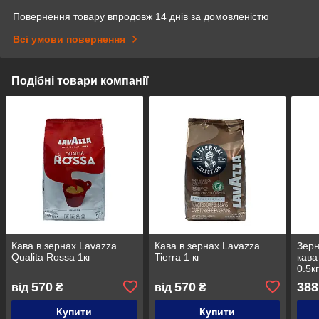
Повернення товару впродовж 14 днів за домовленістю
Всі умови повернення
Подібні товари компанії
Кава в зернах Lavazza
Кава в зернах Lavazza
Зерн
Qualita Rossa 1кг
Tierra 1 кг
кава
0.5к
570
570
388
від
₴
від
₴
Купити
Купити